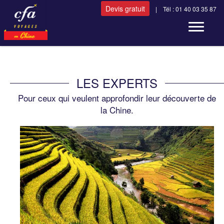
Devis gratuit
| Tél : 01 40 03 35 87
Toggle n
LES EXPERTS
Pour ceux qui veulent approfondir leur découverte de
la Chine.