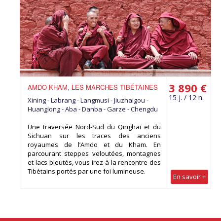
3 890 €
AMDO KHAM, LES MARCHES TIBÉTAINES
15 j. / 12 n.
Xining - Labrang - Langmusi - Jiuzhaigou -
Huanglong - Aba - Danba - Garze - Chengdu
Une traversée Nord-Sud du Qinghai et du
Sichuan sur les traces des anciens
royaumes de l’Amdo et du Kham. En
parcourant steppes veloutées, montagnes
et lacs bleutés, vous irez à la rencontre des
Tibétains portés par une foi lumineuse.
En savoir +