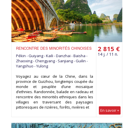
2 815 €
RENCONTRE DES MINORITÉS CHINOISES
14 j. / 11 n.
Pékin - Guiyang - Kaili - Danzhai - Baisha -
Zhaoxing - Chengyang - Sanjiang - Guilin -
Yangshuo - Yulong
Voyagez au cœur de la Chine, dans la
province de Guizhou, longtemps coupée du
monde et peuplée d’une mosaïque
d’ethnies. Randonnée, balade en radeau et
rencontre des minorités ethniques dans les
villages en traversant des paysages
pittoresques de rizières, forêts, rivières et
En savoir +