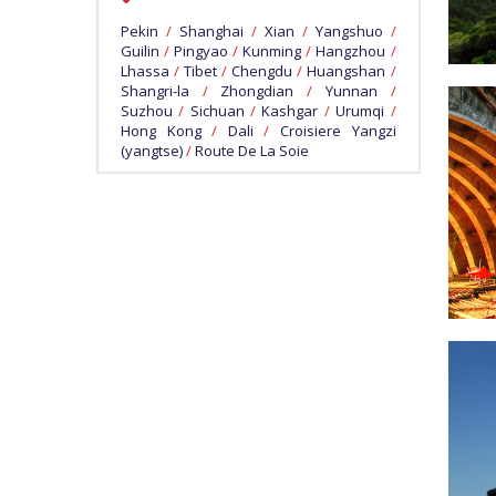
Pekin
/
Shanghai
/
Xian
/
Yangshuo
/
Guilin
/
Pingyao
/
Kunming
/
Hangzhou
/
Lhassa
/
Tibet
/
Chengdu
/
Huangshan
/
Shangri-la
/
Zhongdian
/
Yunnan
/
Suzhou
/
Sichuan
/
Kashgar
/
Urumqi
/
Hong Kong
/
Dali
/
Croisiere Yangzi
(yangtse)
/
Route De La Soie