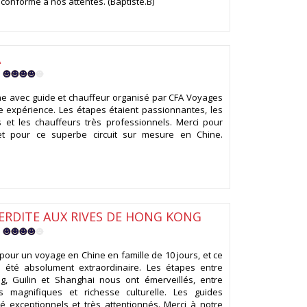
conforme à nos attentes. (Baptiste.B)
A
5
e avec guide et chauffeur organisé par CFA Voyages
 expérience. Les étapes étaient passionnantes, les
 et les chauffeurs très professionnels. Merci pour
 et pour ce superbe circuit sur mesure en Chine.
TERDITE AUX RIVES DE HONG KONG
5
our un voyage en Chine en famille de 10 jours, et ce
a été absolument extraordinaire. Les étapes entre
ng, Guilin et Shanghai nous ont émerveillés, entre
s magnifiques et richesse culturelle. Les guides
 exceptionnels et très attentionnés. Merci à notre