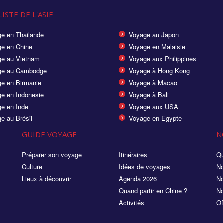
ISTE DE L'ASIE
e en Thailande
Voyage au Japon
e en Chine
Voyage en Malaisie
e au Vietnam
Voyage aux Philippines
ge au Cambodge
Voyage à Hong Kong
e en Birmanie
Voyage à Macao
e en Indonesie
Voyage à Bali
e en Inde
Voyage aux USA
e au Brésil
Voyage en Egypte
GUIDE VOYAGE
N
Préparer son voyage
Itinéraires
Qu
Culture
Idées de voyages
No
Lieux à découvrir
Agenda 2026
No
Quand partir en Chine ?
No
Activités
Of