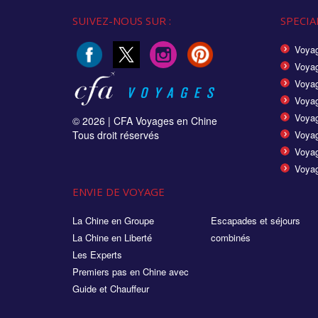
SUIVEZ-NOUS SUR :
SPECIAL
Voyag
Voyag
Voyag
Voya
Voyag
© 2026 |
CFA Voyages en Chine
Tous droit réservés
Voyag
Voyag
Voyag
ENVIE DE VOYAGE
La Chine en Groupe
Escapades et séjours
La Chine en Liberté
combinés
Les Experts
Premiers pas en Chine avec
Guide et Chauffeur