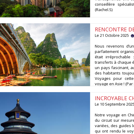
conseillère spécial
(Rachel.S)
RENCONTRE DE
Le 21 Octobre 2025
Nous revenons d’un
parfaitement organis
était irréprochable 
transferts à chaque 
un pays fascinant, a
des habitants toujou
Voyages pour cette
voyage en Asie ! (Par 
INCROYABLE C
Le 10 Septembre 20
Notre voyage en Chi
du circuit sur mesu
variées, des guides 
qui ont rendu le vo