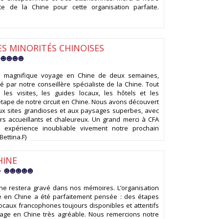
iste de la Chine pour cette organisation parfaite.
S MINORITÉS CHINOISES
 magnifique voyage en Chine de deux semaines,
é par notre conseillère spécialiste de la Chine. Tout
: les visites, les guides locaux, les hôtels et les
étape de notre circuit en Chine. Nous avons découvert
ux sites grandioses et aux paysages superbes, avec
rs accueillants et chaleureux. Un grand merci à CFA
 expérience inoubliable vivement notre prochain
Bettina.F)
HINE
25
ne restera gravé dans nos mémoires. L’organisation
re en Chine a été parfaitement pensée : des étapes
locaux francophones toujours disponibles et attentifs
yage en Chine très agréable. Nous remercions notre