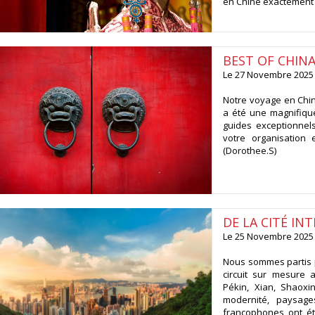
en Chine exactement 
BEST OF CHIN
Le 27 Novembre 202
Notre voyage en Chin
a été une magnifique
guides exceptionnels
votre organisation
(Dorothee.S)
DE LA CITÉ IN
Le 25 Novembre 202
Nous sommes partis p
circuit sur mesure 
Pékin, Xian, Shaoxi
modernité, paysage
francophones ont été