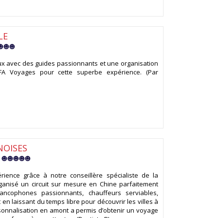
LE
x avec des guides passionnants et une organisation
CFA Voyages pour cette superbe expérience. (Par
NOISES
5
rience grâce à notre conseillère spécialiste de la
ganisé un circuit sur mesure en Chine parfaitement
rancophones passionnants, chauffeurs serviables,
en laissant du temps libre pour découvrir les villes à
sonnalisation en amont a permis d’obtenir un voyage