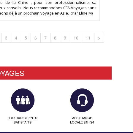
iste de la Chine , pour son professionnalisme, sa
cieux conseils. Nous recommandons CFA Voyages sans
eons déjà un prochain voyage en Asie. (Par Eline.M)
3
4
5
6
7
8
9
10
11
>
OYAGES
1 000 000 CLIENTS
ASSISTANCE
SATISFAITS
LOCALE 24H/24