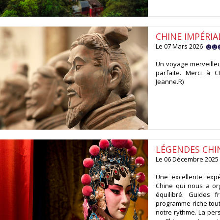
CHINE IMPÉRIA
Le 07 Mars 2026
Un voyage merveilleu
parfaite. Merci à 
Jeanne.R)
LÉGENDES CHI
Le 06 Décembre 202
Une excellente expé
Chine qui nous a or
équilibré. Guides f
programme riche tout 
notre rythme. La per