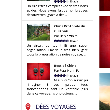
10 avis
Un circuit très complet avec de très bons
guides. Nous avons fait de nombreuses
découvertes, grâce à des ...
Chine Profonde du
Guizhou
Par Benjamin M.
10 avis
Un circuit au top ! Et une super
organisation. Emeric à très bien géré
toute la préparation de notre voyage, ...
Best of China
Par Paul Henri P.
10 avis
Mieux qu’on aurait pu
l’imaginer ! Les guides tous
francophones sont un véritable plus
dans ce voyage. Ils ont toujours ...
IDÉES VOYAGES