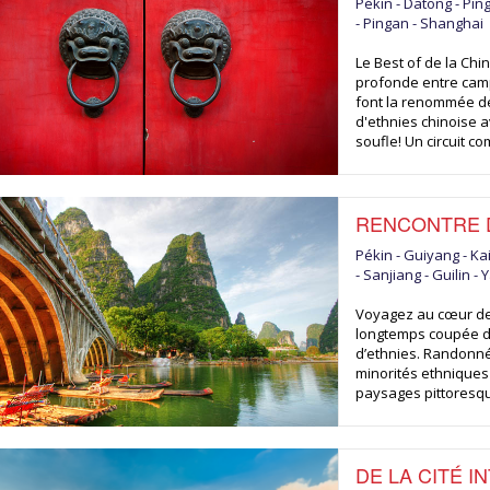
Pékin - Datong - Ping
- Pingan - Shanghai
Le Best of de la Chi
profonde entre campa
font la renommée de
d'ethnies chinoise 
soufle! Un circuit c
RENCONTRE D
Pékin - Guiyang - Ka
- Sanjiang - Guilin -
Voyagez au cœur de 
longtemps coupée d
d’ethnies. Randonné
minorités ethniques 
paysages pittoresque
DE LA CITÉ I