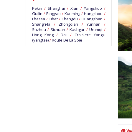
Pekin
/
Shanghai
/
Xian
/
Yangshuo
/
Guilin
/
Pingyao
/
Kunming
/
Hangzhou
/
Lhassa
/
Tibet
/
Chengdu
/
Huangshan
/
Shangri-la
/
Zhongdian
/
Yunnan
/
Suzhou
/
Sichuan
/
Kashgar
/
Urumqi
/
Hong Kong
/
Dali
/
Croisiere Yangzi
(yangtse)
/
Route De La Soie
Va