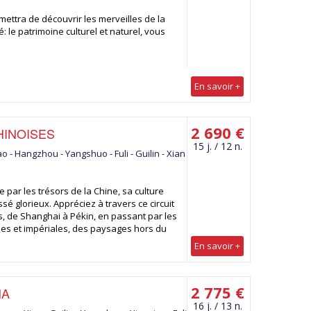
ettra de découvrir les merveilles de la
é: le patrimoine culturel et naturel, vous
En savoir +
2 690 €
HINOISES
15 j. / 12 n.
ao - Hangzhou - Yangshuo - Fuli - Guilin - Xian
 par les trésors de la Chine, sa culture
sé glorieux. Appréciez à travers ce circuit
its, de Shanghai à Pékin, en passant par les
es et impériales, des paysages hors du
En savoir +
2 775 €
NA
16 j. / 13 n.