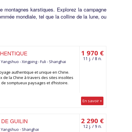
 de montagnes karstiques. Explorez la campagne
ommée mondiale, tel que la colline de la lune, ou
1 970 €
THENTIQUE
11 j. / 8 n.
 - Yangshuo - Xingping - Fuli - Shanghai
 voyage authentique et unique en Chine.
 de la Chine à travers des sites insolites
 de somptueux paysages et d’histoire.
En savoir +
2 290 €
DE GUILIN
12 j. / 9 n.
n - Yangshuo - Shanghai