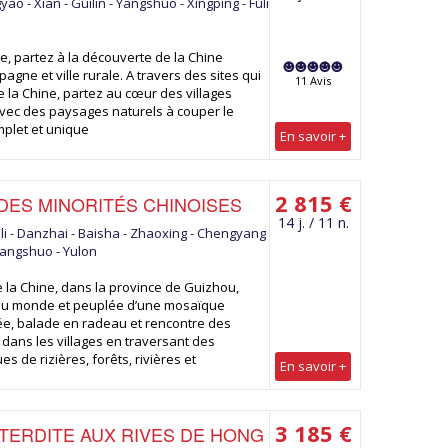
yao - Xian - Guilin - Yangshuo - Xingping - Fuli
ne, partez à la découverte de la Chine
gne et ville rurale. A travers des sites qui
11 Avis
 la Chine, partez au cœur des villages
avec des paysages naturels à couper le
omplet et unique
En savoir +
2 815 €
ES MINORITÉS CHINOISES
14 j. / 11 n.
ili - Danzhai - Baisha - Zhaoxing - Chengyang
 Yangshuo - Yulon
la Chine, dans la province de Guizhou,
u monde et peuplée d’une mosaïque
e, balade en radeau et rencontre des
dans les villages en traversant des
s de rizières, forêts, rivières et
En savoir +
3 185 €
NTERDITE AUX RIVES DE HONG