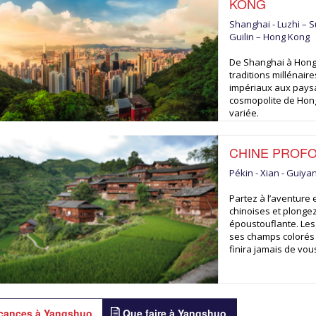
KONG
Shanghai - Luzhi – S
Guilin – Hong Kong
De Shanghai à Hong 
traditions millénair
impériaux aux paysa
cosmopolite de Hong
variée.
CHINE PROF
Pékin - Xian - Guiya
Partez à l’aventure
chinoises et plonge
époustouflante. Les 
ses champs colorés 
finira jamais de vou
cances à Yangshuo
Que faire à Yangshuo