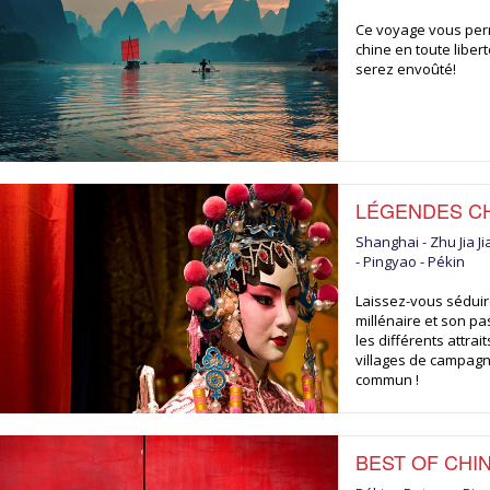
Ce voyage vous perm
chine en toute libert
serez envoûté!
LÉGENDES C
Shanghai - Zhu Jia Ji
- Pingyao - Pékin
Laissez-vous séduire
millénaire et son pas
les différents attra
villages de campagn
commun !
BEST OF CHI