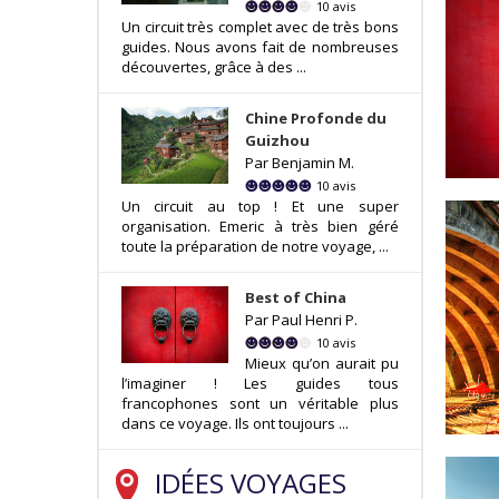
10 avis
Un circuit très complet avec de très bons
guides. Nous avons fait de nombreuses
découvertes, grâce à des ...
Chine Profonde du
Guizhou
Par Benjamin M.
10 avis
Un circuit au top ! Et une super
organisation. Emeric à très bien géré
toute la préparation de notre voyage, ...
Best of China
Par Paul Henri P.
10 avis
Mieux qu’on aurait pu
l’imaginer ! Les guides tous
francophones sont un véritable plus
dans ce voyage. Ils ont toujours ...
IDÉES VOYAGES