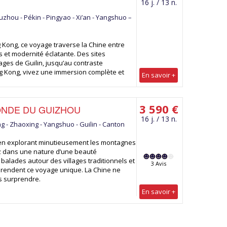
16 j. / 13 n.
uzhou - Pékin - Pingyao - Xi’an - Yangshuo –
Kong, ce voyage traverse la Chine entre
es et modernité éclatante. Des sites
ges de Guilin, jusqu’au contraste
 Kong, vivez une immersion complète et
En savoir +
3 590 €
ONDE DU GUIZHOU
16 j. / 13 n.
ng - Zhaoxing - Yangshuo - Guilin - Canton
 en explorant minutieusement les montagnes
z dans une nature d’une beauté
balades autour des villages traditionnels et
3 Avis
rendent ce voyage unique. La Chine ne
s surprendre.
En savoir +