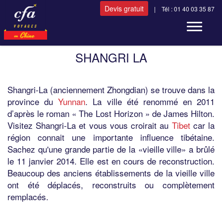
Devis gratuit
| Tél : 01 40 03 35 87
Toggle n
SHANGRI LA
Shangri-La (anciennement Zhongdian) se trouve dans la
province du
Yunnan
. La ville été renommé en 2011
d’après le roman « The Lost Horizon » de James Hilton.
Visitez Shangri-La et vous vous croirait au
Tibet
car la
région connait une importante influence tibétaine.
Sachez qu'une grande partie de la «vieille ville» a brûlé
le 11 janvier 2014. Elle est en cours de reconstruction.
Beaucoup des anciens établissements de la vieille ville
ont été déplacés, reconstruits ou complètement
remplacés.