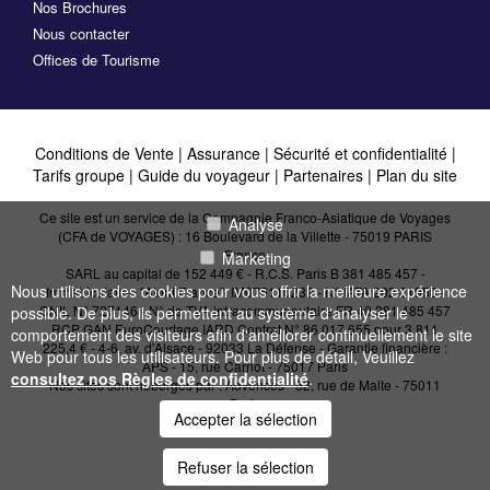
Nos Brochures
Nous contacter
Offices de Tourisme
Conditions de Vente
|
Assurance
|
Sécurité et confidentialité
|
Tarifs groupe
|
Guide du voyageur
|
Partenaires
|
Plan du site
Ce site est un service de la Compagnie Franco-Asiatique de Voyages
Analyse
(CFA de VOYAGES) : 16 Boulevard de la Villette - 75019 PARIS
France
Marketing
SARL au capital de 152 449 € - R.C.S. Paris B 381 485 457 -
Nous utilisons des cookies pour vous offrir la meilleure expérience
Immatriculation "Atout France": IM075110232 - N° IATA 202 21950 -
CNIL N° 727146 - N° de TVA intracommunautaire FR 40 381 485 457
possible. De plus, ils permettent au système d'analyser le
RCP GAN EuroCourtage IARD Contrat N° 86.017.655 pour 3 811
comportement des visiteurs afin d'améliorer continuellement le site
225,4 € - 4-6, av. d'Alsace - 92033 La Défense - Garantie financière :
Web pour tous les utilisateurs. Pour plus de détail, Veuillez
APS - 15, rue Carnot - 75017 Paris
consultez nos Règles de confidentialité
.
Nos sites sont hébergés par :
Advences - 52, rue de Malte - 75011
Paris
Accepter la sélection
Refuser la sélection