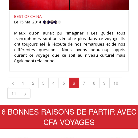
BEST OF CHINA
Le 15 Mai 2014
Mieux qu’on aurait pu l’imaginer ! Les guides tous
francophones sont un véritable plus dans ce voyage. Ils
ont toujours été à l’écoute de nos remarques et de nos
différentes questions. Nous avons beaucoup appris
durant ce voyage que ce soit au niveau culturel mais
également relationnel.
<
1
2
3
4
5
6
7
8
9
10
11
>
6 BONNES RAISONS DE PARTIR AVEC
CFA VOYAGES