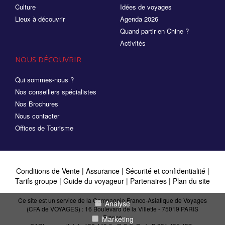
Culture
Idées de voyages
Lieux à découvrir
Agenda 2026
Quand partir en Chine ?
Activités
NOUS DÉCOUVRIR
Qui sommes-nous ?
Nos conseillers spécialistes
Nos Brochures
Nous contacter
Offices de Tourisme
Conditions de Vente
|
Assurance
|
Sécurité et confidentialité
|
Tarifs groupe
|
Guide du voyageur
|
Partenaires
|
Plan du site
Ce site est un service de la Compagnie Franco-Asiatique de Voyages
Analyse
(CFA de VOYAGES) : 16 Boulevard de la Villette - 75019 PARIS
France
Marketing