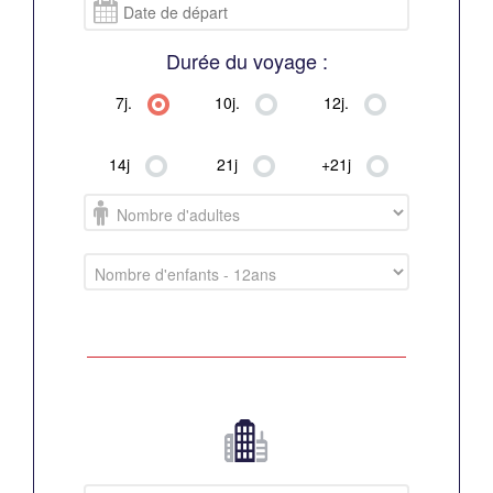
Durée du voyage :
0
7j.
10j.
12j.
14j
21j
+21j