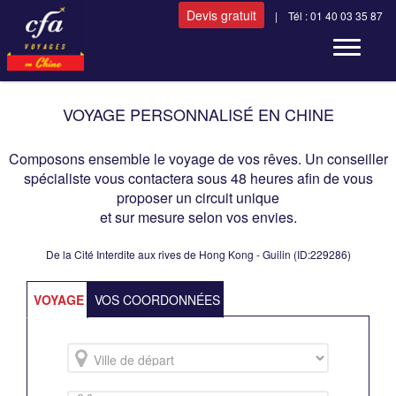
Devis gratuit
| Tél : 01 40 03 35 87
Toggle n
VOYAGE PERSONNALISÉ EN CHINE
Composons ensemble le voyage de vos rêves. Un conseiller
spécialiste vous contactera sous 48 heures afin de vous
proposer un circuit unique
et sur mesure selon vos envies.
De la Cité Interdite aux rives de Hong Kong - Guilin (ID:229286)
VOYAGE
VOS COORDONNÉES