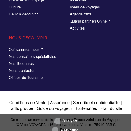
Culture
Idées de voyages
Lieux à découvrir
Agenda 2026
Quand partir en Chine ?
Activités
NOUS DÉCOUVRIR
Qui sommes-nous ?
Nos conseillers spécialistes
Nos Brochures
Nous contacter
Offices de Tourisme
Conditions de Vente
|
Assurance
|
Sécurité et confidentialité
|
Tarifs groupe
|
Guide du voyageur
|
Partenaires
|
Plan du site
Ce site est un service de la Compagnie Franco-Asiatique de Voyages
Analyse
(CFA de VOYAGES) : 16 Boulevard de la Villette - 75019 PARIS
Marketing
France